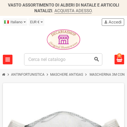
VASTO ASSORTIMENTO DI ALBERI DI NATALE E ARTICOLI
NATALIZI
.
ACQUISTA ADESSO
.
Accedi
Italiano
EUR €
person
0
view_headline
search
chevron_right
chevron_right
chevron_right
ANTINFORTUNISTICA
MASCHERE ANTIGAS
MASCHERINA 3M CON V