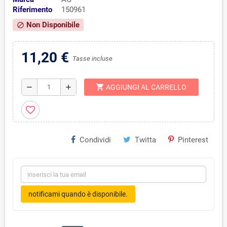
Riferimento
150961
Non Disponibile
block
11,20 €
Tasse incluse
shopping_cart
remove
add
AGGIUNGI AL CARRELLO
favorite_border
Condividi
Twitta
Pinterest
notificami quando è disponibile.