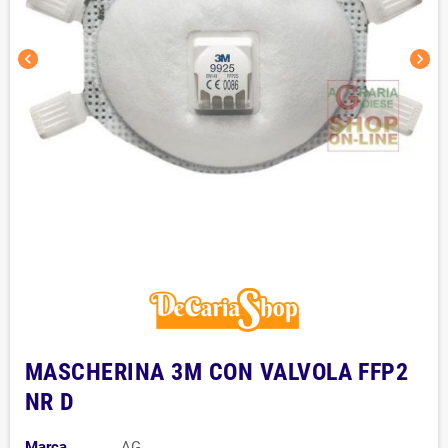
chevron_left
chevron_right
MASCHERINA 3M CON VALVOLA FFP2
NR D
Marca
AG