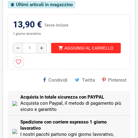
Ultimi articoli in magazzino
notifications_active
13,90 €
Tasse incluse
1 giorno lavorativo
shopping_cart
remove
add
AGGIUNGI AL CARRELLO
favorite_border
Condividi
Twitta
Pinterest
Acquista in totale sicurezza con PAYPAL
Acquista con Paypal, il metodo di pagamento più
sicuro e garantito
Spedizione con corriere espresso 1 giorno
lavorativo
I nostri pacchi partono ogni giorno lavorativo,