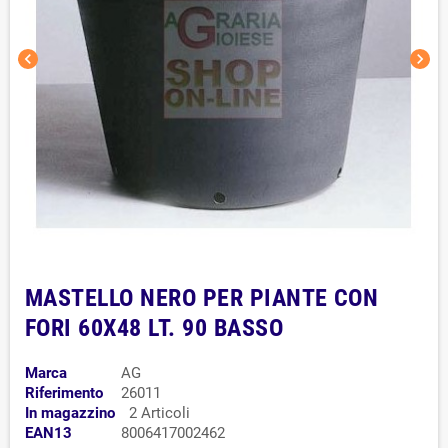
chevron_left
chevron_right
MASTELLO NERO PER PIANTE CON
FORI 60X48 LT. 90 BASSO
Marca
AG
Riferimento
26011
In magazzino
2 Articoli
EAN13
8006417002462