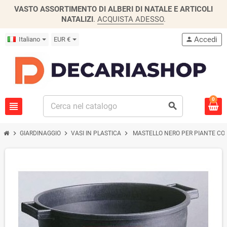
VASTO ASSORTIMENTO DI ALBERI DI NATALE E ARTICOLI
NATALIZI
.
ACQUISTA ADESSO
.
Accedi
Italiano
EUR €
person
0
view_headline
search
chevron_right
chevron_right
chevron_right
GIARDINAGGIO
VASI IN PLASTICA
MASTELLO NERO PER PIANTE CON 