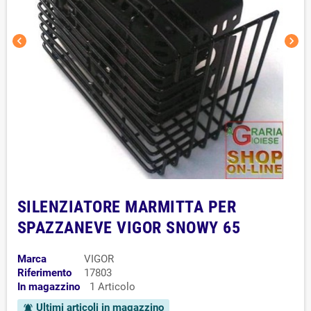
chevron_left
chevron_right
SILENZIATORE MARMITTA PER
SPAZZANEVE VIGOR SNOWY 65
Marca
VIGOR
Riferimento
17803
In magazzino
1 Articolo
Ultimi articoli in magazzino
notifications_active