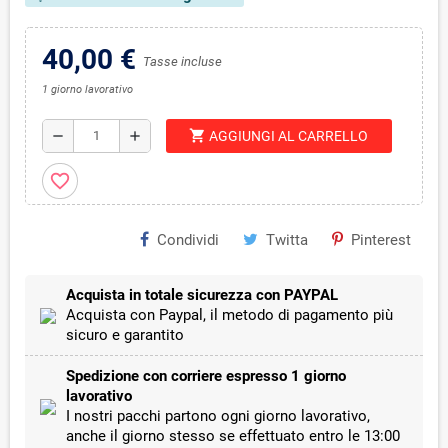
40,00 €
Tasse incluse
1 giorno lavorativo
shopping_cart
remove
add
AGGIUNGI AL CARRELLO
favorite_border
Condividi
Twitta
Pinterest
Acquista in totale sicurezza con PAYPAL
Acquista con Paypal, il metodo di pagamento più
sicuro e garantito
Spedizione con corriere espresso 1 giorno
lavorativo
I nostri pacchi partono ogni giorno lavorativo,
anche il giorno stesso se effettuato entro le 13:00