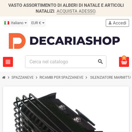
VASTO ASSORTIMENTO DI ALBERI DI NATALE E ARTICOLI
NATALIZI
.
ACQUISTA ADESSO
.
Accedi
Italiano
EUR €
person
0
view_headline
search
chevron_right
chevron_right
chevron_right
SPAZZANEVE
RICAMBI PER SPAZZANEVE
SILENZIATORE MARMITTA