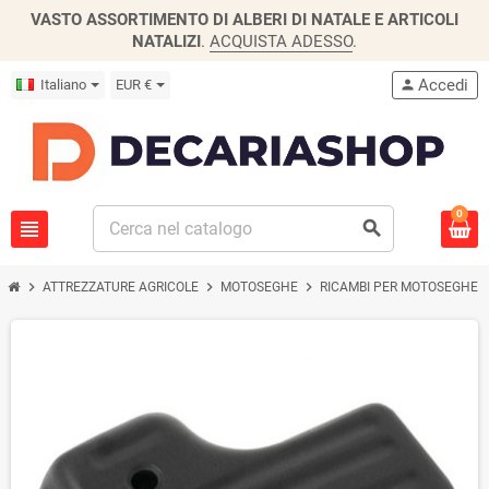
VASTO ASSORTIMENTO DI ALBERI DI NATALE E ARTICOLI
NATALIZI
.
ACQUISTA ADESSO
.
Accedi
Italiano
EUR €
person
0
view_headline
search
chevron_right
chevron_right
chevron_right
chevro
ATTREZZATURE AGRICOLE
MOTOSEGHE
RICAMBI PER MOTOSEGHE