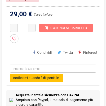
29,00 €
Tasse incluse
shopping_cart
remove
add
AGGIUNGI AL CARRELLO
favorite_border
Condividi
Twitta
Pinterest
notificami quando è disponibile.
Acquista in totale sicurezza con PAYPAL
Acquista con Paypal, il metodo di pagamento più
sicuro e garantito