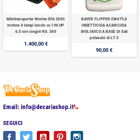
Minitransporter Wortex SFA 300C
BAYER FLIPPER EW479,8
motore 4 tempi loncin cc.196 HP
INSETTICIDA ACARICIDA
6,5 con cingoli KG. 300
BIOLOGICO A BASE DI Sali
potassici di LT. 5
1.400,00 €
90,00 €
Email: info@decariashop.it
SEGUICI
Facebook
Twitter
YouTube
Pinterest
Instagram