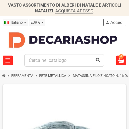
VASTO ASSORTIMENTO DI ALBERI DI NATALE E ARTICOLI
NATALIZI
.
ACQUISTA ADESSO
.
Accedi
Italiano
EUR €
person
0
view_headline
search
chevron_right
chevron_right
chevron_right
FERRAMENTA
RETE METALLICA
MATASSINA FILO ZINCATO N. 16 DA