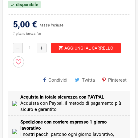
disponibile
check
5,00 €
Tasse incluse
1 giorno lavorativo
shopping_cart
remove
add
AGGIUNGI AL CARRELLO
favorite_border
Condividi
Twitta
Pinterest
Acquista in totale sicurezza con PAYPAL
Acquista con Paypal, il metodo di pagamento più
sicuro e garantito
Spedizione con corriere espresso 1 giorno
lavorativo
I nostri pacchi partono ogni giorno lavorativo,