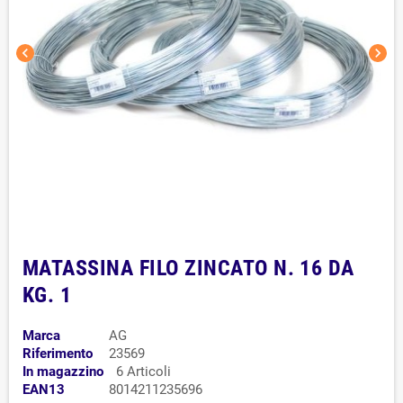
chevron_left
chevron_right
MATASSINA FILO ZINCATO N. 16 DA
KG. 1
Marca
AG
Riferimento
23569
In magazzino
6 Articoli
EAN13
8014211235696