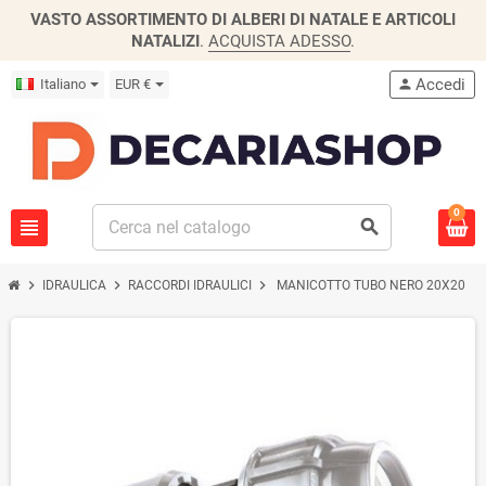
VASTO ASSORTIMENTO DI ALBERI DI NATALE E ARTICOLI
NATALIZI
.
ACQUISTA ADESSO
.
Accedi
Italiano
EUR €
person
0
view_headline
search
chevron_right
chevron_right
chevron_right
IDRAULICA
RACCORDI IDRAULICI
MANICOTTO TUBO NERO 20X20