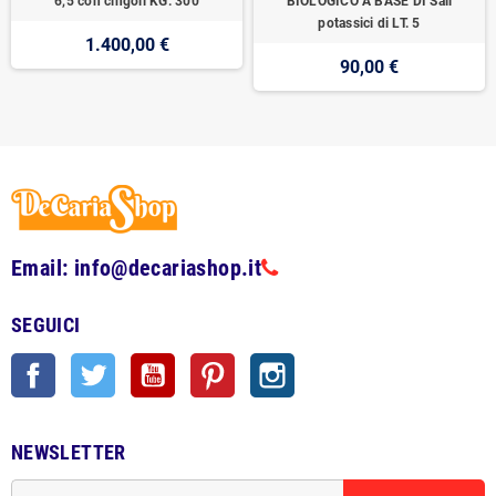
6,5 con cingoli KG. 300
BIOLOGICO A BASE DI Sali
potassici di LT. 5
1.400,00 €
90,00 €
Email: info@decariashop.it
SEGUICI
Facebook
Twitter
YouTube
Pinterest
Instagram
NEWSLETTER