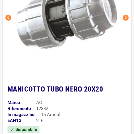
chevron_left
chevron_right
MANICOTTO TUBO NERO 20X20
Marca
AG
Riferimento
12382
In magazzino
115 Articoli
EAN13
216
disponibile
check