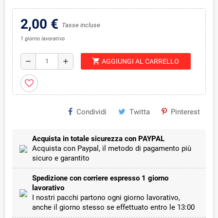
2,00 €
Tasse incluse
1 giorno lavorativo
shopping_cart
remove
add
AGGIUNGI AL CARRELLO
favorite_border
Condividi
Twitta
Pinterest
Acquista in totale sicurezza con PAYPAL
Acquista con Paypal, il metodo di pagamento più
sicuro e garantito
Spedizione con corriere espresso 1 giorno
lavorativo
I nostri pacchi partono ogni giorno lavorativo,
anche il giorno stesso se effettuato entro le 13:00