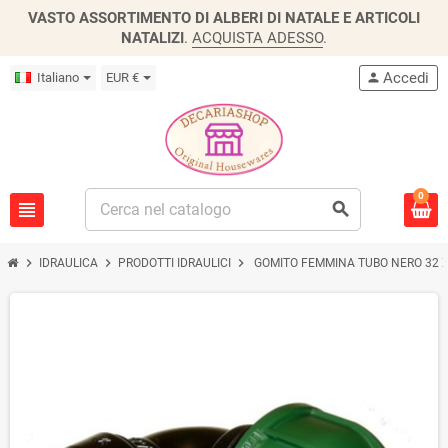
VASTO ASSORTIMENTO DI ALBERI DI NATALE E ARTICOLI
NATALIZI
.
ACQUISTA ADESSO
.
Accedi
Italiano
EUR €
person
0
view_headline
search
chevron_right
chevron_right
chevron_right
IDRAULICA
PRODOTTI IDRAULICI
GOMITO FEMMINA TUBO NERO 32 X