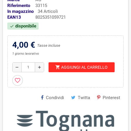
Riferimento
33115
In magazzino
34 Articoli
EAN13
8025351059721
disponibile
check
4,00 €
Tasse incluse
1 giorno lavorativo
shopping_cart
remove
add
AGGIUNGI AL CARRELLO
favorite_border
Condividi
Twitta
Pinterest