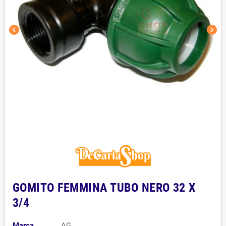
chevron_left
chevron_right
GOMITO FEMMINA TUBO NERO 32 X
3/4
Marca
AG