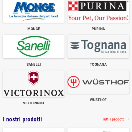
MONGE
PURINA
SANELLI
TOGNANA
WUSTHOF
VICTORINOX
I nostri prodotti
Tutti i prodotti
trending_flat