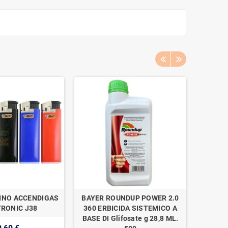
INO ACCENDIGAS
BAYER ROUNDUP POWER 2.0
NAAN 
RONIC J38
360 ERBICIDA SISTEMICO A
SUPER 1
BASE DI Glifosate g 28,8 ML.