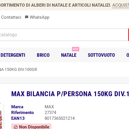
ORTIMENTO DI ALBERI DI NATALE E ARTICOLI NATALIZI
.
ACQUIS
Contattaci
WhatsApp
sms
NEW
DETERGENTI
BRICO
NATALE
SOTTOVUOTO
O
A 150KG DIV.100GR
MAX BILANCIA P/PERSONA 150KG DIV.
Marca
MAX
Riferimento
27374
EAN13
8017365021214
Non Disponibile
block