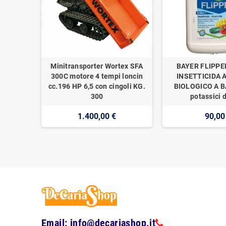
Minitransporter Wortex SFA
BAYER FLIPPE
300C motore 4 tempi loncin
INSETTICIDA 
cc.196 HP 6,5 con cingoli KG.
BIOLOGICO A BA
300
potassici d
1.400,00 €
90,00
Email: info@decariashop.it