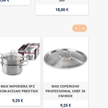
0,60 €
500
18,00 €
MAX VAPORIERA 3PZ
MAX COPERCHIO
MAX FRI
8CM ACCIAIO PRESTIGE
PROFESSIONAL CHEF 36
CH
CM INOX
9,25 €
9,25 €