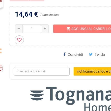
14,64 €
Tasse incluse
shopping_cart
remove
add
AGGIUNGI AL CARRELLO
favorite_border
t_map
Condividi
Twitta
notificami quando è di