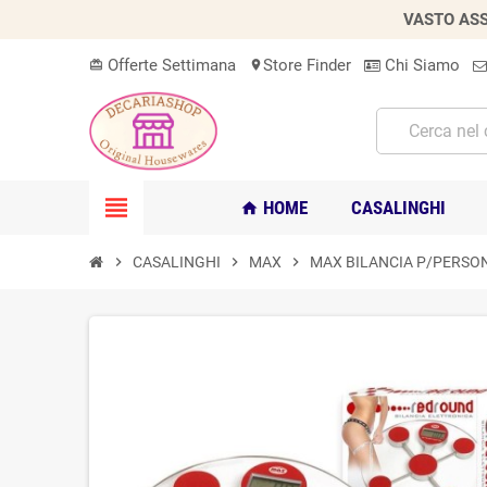
VASTO ASS
Offerte Settimana
Store Finder
Chi Siamo
card_giftcard
location_on
view_headline
HOME
CASALINGHI
home
chevron_right
CASALINGHI
chevron_right
MAX
chevron_right
MAX BILANCIA P/PERSON