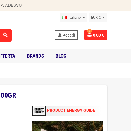
TA ADESSO
.
Italiano
EUR €
0
search
person
Accedi
0,00 €
FFERTA
BRANDS
BLOG
100GR
PRODUCT ENERGY GUIDE