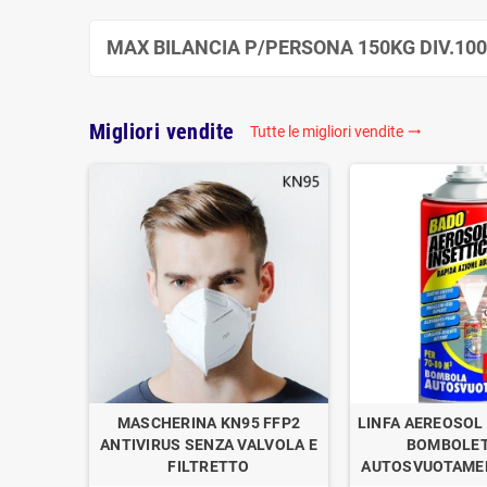
MAX BILANCIA P/PERSONA 150KG DIV.10
Migliori vendite
Tutte le migliori vendite

OGAN
MASCHERINA KN95 FFP2
LINFA AEREOSOL 
E DI
ANTIVIRUS SENZA VALVOLA E
BOMBOLET
1
FILTRETTO
AUTOSVUOTAMEN