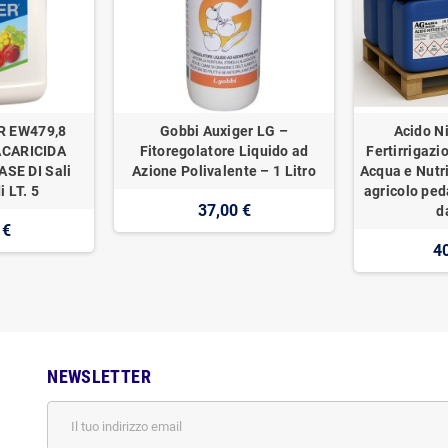
R EW479,8
Gobbi Auxiger LG –
Acido Ni
ACARICIDA
Fitoregolatore Liquido ad
Fertirrigazi
SE DI Sali
Azione Polivalente – 1 Litro
Acqua e Nutr
i LT. 5
agricolo ped
37,00 €
d
 €
4
NEWSLETTER