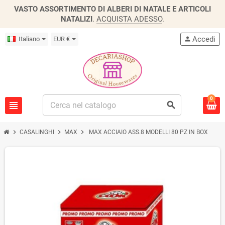
VASTO ASSORTIMENTO DI ALBERI DI NATALE E ARTICOLI
NATALIZI
.
ACQUISTA ADESSO
.
Accedi
Italiano
EUR €
person
0
view_headline
search
chevron_right
chevron_right
chevron_right
CASALINGHI
MAX
MAX ACCIAIO ASS.8 MODELLI 80 PZ IN BOX