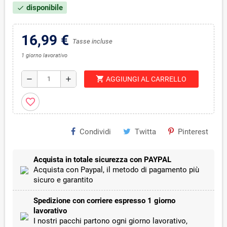
disponibile
check
16,99 €
Tasse incluse
1 giorno lavorativo
shopping_cart
remove
add
AGGIUNGI AL CARRELLO
favorite_border
Condividi
Twitta
Pinterest
Acquista in totale sicurezza con PAYPAL
Acquista con Paypal, il metodo di pagamento più
sicuro e garantito
Spedizione con corriere espresso 1 giorno
lavorativo
I nostri pacchi partono ogni giorno lavorativo,