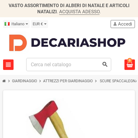
VASTO ASSORTIMENTO DI ALBERI DI NATALE E ARTICOLI
NATALIZI
.
ACQUISTA ADESSO
.
Accedi
Italiano
EUR €
person
0
view_headline
search
chevron_right
chevron_right
chevron_right
GIARDINAGGIO
ATTREZZI PER GIARDINAGGIO
SCURE SPACCALEGNA 