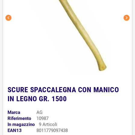
chevron_left
chevron_right
SCURE SPACCALEGNA CON MANICO
IN LEGNO GR. 1500
Marca
AG
Riferimento
10987
In magazzino
9 Articoli
EAN13
8011779097438