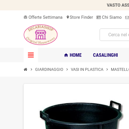
VASTO ASS
Offerte Settimana
Store Finder
Chi Siamo
card_giftcard
location_on
view_headline
HOME
CASALINGHI
home
chevron_right
GIARDINAGGIO
chevron_right
VASI IN PLASTICA
chevron_right
MASTELLO