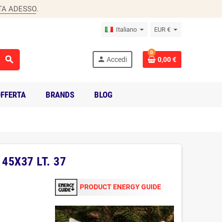
TA ADESSO
.
Italiano
EUR €
0
search
person
Accedi
0,00 €
FFERTA
BRANDS
BLOG
45X37 LT. 37
PRODUCT ENERGY GUIDE