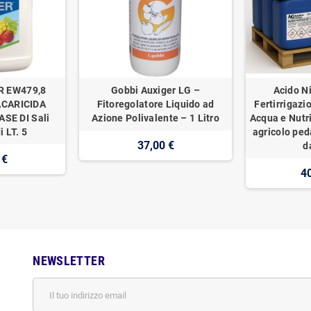
R EW479,8
Gobbi Auxiger LG –
Acido Ni
ACARICIDA
Fitoregolatore Liquido ad
Fertirrigazi
SE DI Sali
Azione Polivalente – 1 Litro
Acqua e Nutr
i LT. 5
agricolo ped
37,00 €
d
 €
4
NEWSLETTER