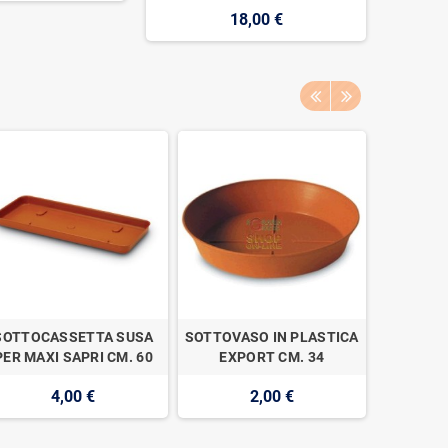
18,00 €
SOTTOCASSETTA SUSA
SOTTOVASO IN PLASTICA
VASO 
PER MAXI SAPRI CM. 60
EXPORT CM. 34
DI
4,00 €
2,00 €