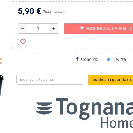
5,90 €
Tasse incluse
shopping_cart
remove
add
AGGIUNGI AL CARRELLO
favorite_border
Condividi
Twitta
t_map
notificami quando è di