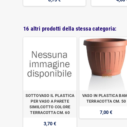
16 altri prodotti della stessa categoria:
A THEA
SOTTOVASO IL PLASTICA
VASO IN PLASTICA BA
ICS
PER VASO A PARETE
TERRACOTTA CM. 50
SIMILCOTTO COLORE
7,00 €
TERRACOTTA CM. 60
3,70 €