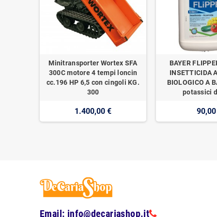
Minitransporter Wortex SFA
BAYER FLIPPE
300C motore 4 tempi loncin
INSETTICIDA 
cc.196 HP 6,5 con cingoli KG.
BIOLOGICO A BA
300
potassici d
1.400,00 €
90,00
Email: info@decariashop.it