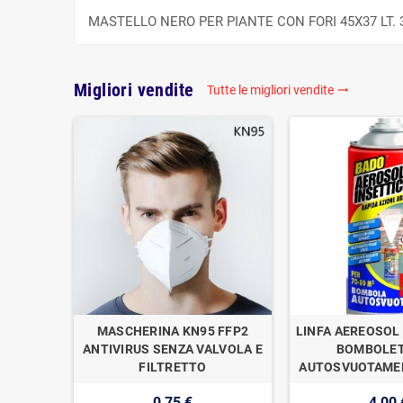
MASTELLO NERO PER PIANTE CON FORI 45X37 LT. 
Migliori vendite
Tutte le migliori vendite

OGAN
MASCHERINA KN95 FFP2
LINFA AEREOSOL 
E DI
ANTIVIRUS SENZA VALVOLA E
BOMBOLET
1
FILTRETTO
AUTOSVUOTAMEN
0,75 €
4,00 