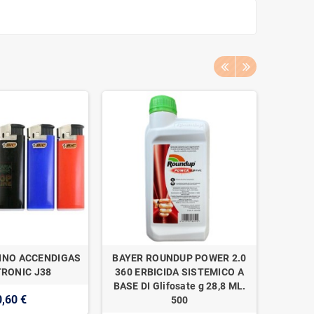
INO ACCENDIGAS
BAYER ROUNDUP POWER 2.0
NAAN 
RONIC J38
360 ERBICIDA SISTEMICO A
SUPER 1
BASE DI Glifosate g 28,8 ML.
0,60 €
500