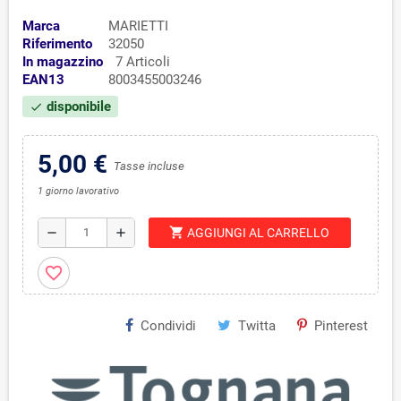
Marca
MARIETTI
Riferimento
32050
In magazzino
7 Articoli
EAN13
8003455003246
disponibile
check
5,00 €
Tasse incluse
1 giorno lavorativo
shopping_cart
remove
add
AGGIUNGI AL CARRELLO
favorite_border
Condividi
Twitta
Pinterest