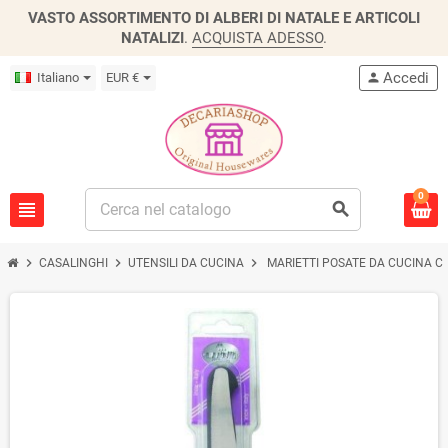
VASTO ASSORTIMENTO DI ALBERI DI NATALE E ARTICOLI
NATALIZI
.
ACQUISTA ADESSO
.
Accedi
Italiano
EUR €
person
0
view_headline
search
chevron_right
chevron_right
chevron_right
CASALINGHI
UTENSILI DA CUCINA
MARIETTI POSATE DA CUCINA CO