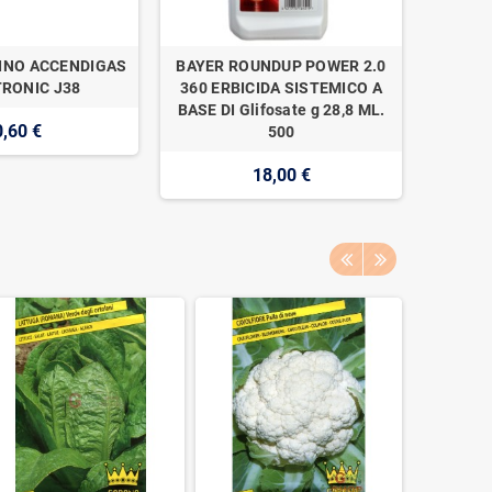
INO ACCENDIGAS
BAYER ROUNDUP POWER 2.0
NAAN 
RONIC J38
360 ERBICIDA SISTEMICO A
SUPER 1
BASE DI Glifosate g 28,8 ML.
0,60 €
500
18,00 €