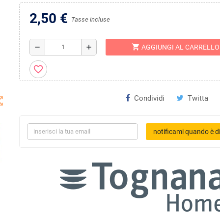
2,50 €
Tasse incluse
shopping_cart
remove
add
AGGIUNGI AL CARRELLO
favorite_border
Condividi
Twitta
t_map
notificami quando è di