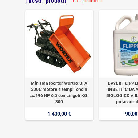
I nostri prodotti
Tutti i prodotti
trending_flat
Minitransporter Wortex SFA
BAYER FLIPPE
300C motore 4 tempi loncin
INSETTICIDA 
cc.196 HP 6,5 con cingoli KG.
BIOLOGICO A BA
300
potassici d
1.400,00 €
90,00