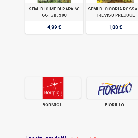
LO VERZA
SEMI DI CIME DI RAPA 60
SEMI DI CICORIA ROSSA
 2
GG. GR. 500
TREVISO PRECOCE
4,99 €
1,00 €
BORMIOLI
FIORILLO