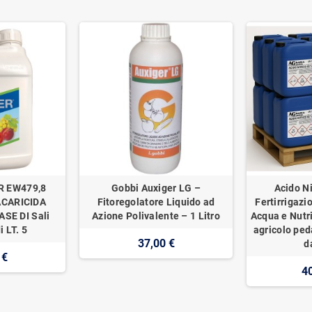
R EW479,8
Gobbi Auxiger LG –
Acido Ni
ACARICIDA
Fitoregolatore Liquido ad
Fertirrigazi
SE DI Sali
Azione Polivalente – 1 Litro
Acqua e Nutr
i LT. 5
agricolo ped
37,00 €
d
 €
4