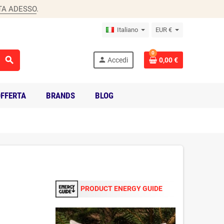
TA ADESSO
.
Italiano
EUR €
0
search
person
Accedi
0,00 €
FFERTA
BRANDS
BLOG
PRODUCT ENERGY GUIDE