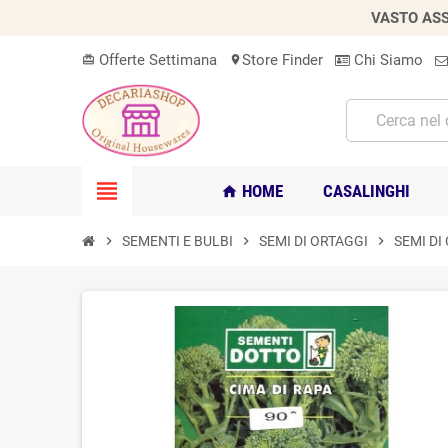
VASTO ASS
Offerte Settimana
Store Finder
Chi Siamo
card_giftcard
location_on
view_headline
HOME
CASALINGHI
home
chevron_right
SEMENTI E BULBI
chevron_right
SEMI DI ORTAGGI
chevron_right
SEMI DI