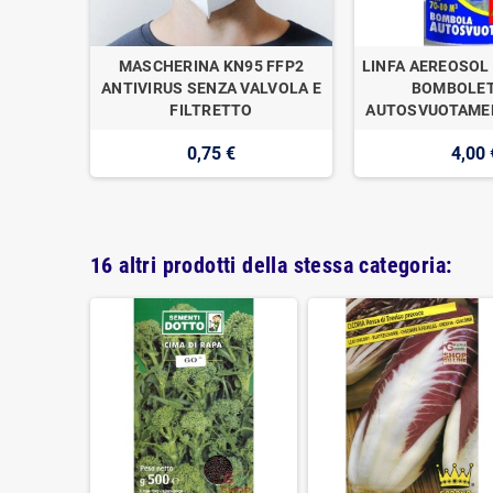
OGAN
MASCHERINA KN95 FFP2
LINFA AEREOSOL 
E DI
ANTIVIRUS SENZA VALVOLA E
BOMBOLET
1
FILTRETTO
AUTOSVUOTAMEN
0,75 €
4,00 
16 altri prodotti della stessa categoria: