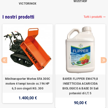
WUSTHOF
VICTORINOX
I nostri prodotti
Tutti i prodotti
trending_flat
Minitransporter Wortex SFA 300C
BAYER FLIPPER EW479,8
motore 4 tempi loncin cc.196 HP
INSETTICIDA ACARICIDA
6,5 con cingoli KG. 300
BIOLOGICO A BASE DI Sali
potassici di LT. 5
1.400,00 €
90,00 €