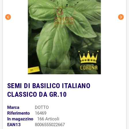
chevron_left
chevron_right
SEMI DI BASILICO ITALIANO
CLASSICO DA GR.10
Marca
DOTTO
Riferimento
16469
In magazzino
166 Articoli
EAN13
8006555022667