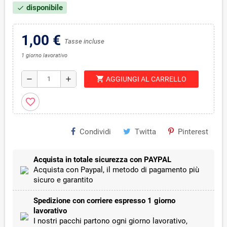
disponibile
check
1,00 €
Tasse incluse
1 giorno lavorativo
shopping_cart
remove
add
AGGIUNGI AL CARRELLO
favorite_border
Condividi
Twitta
Pinterest
Acquista in totale sicurezza con PAYPAL
Acquista con Paypal, il metodo di pagamento più
sicuro e garantito
Spedizione con corriere espresso 1 giorno
lavorativo
I nostri pacchi partono ogni giorno lavorativo,