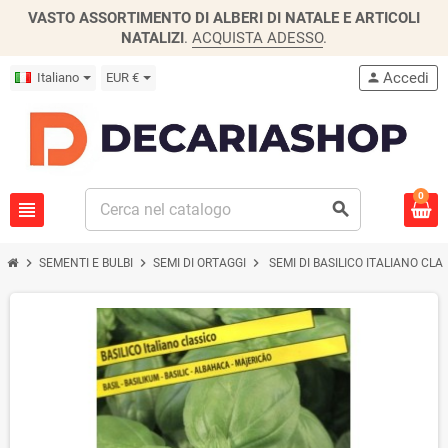
VASTO ASSORTIMENTO DI ALBERI DI NATALE E ARTICOLI
NATALIZI
.
ACQUISTA ADESSO
.
Accedi
Italiano
EUR €
person
0
view_headline
search
chevron_right
chevron_right
chevron_right
SEMENTI E BULBI
SEMI DI ORTAGGI
SEMI DI BASILICO ITALIANO CLA