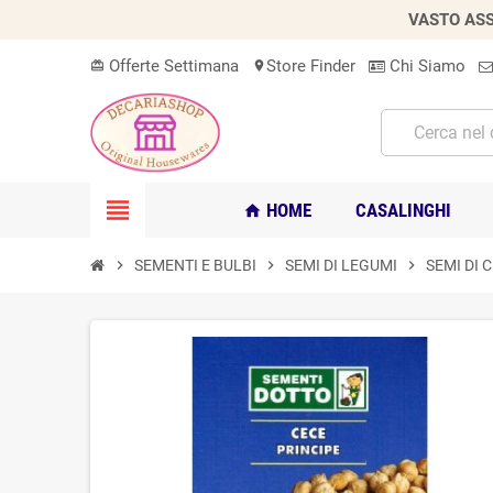
VASTO ASS
Offerte Settimana
Store Finder
Chi Siamo
card_giftcard
location_on
view_headline
HOME
CASALINGHI
home
chevron_right
SEMENTI E BULBI
chevron_right
SEMI DI LEGUMI
chevron_right
SEMI DI 