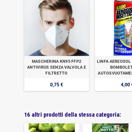
OGAN
MASCHERINA KN95 FFP2
LINFA AEREOSOL 
E DI
ANTIVIRUS SENZA VALVOLA E
BOMBOLET
1
FILTRETTO
AUTOSVUOTAMEN
0,75 €
4,00 
16 altri prodotti della stessa categoria: