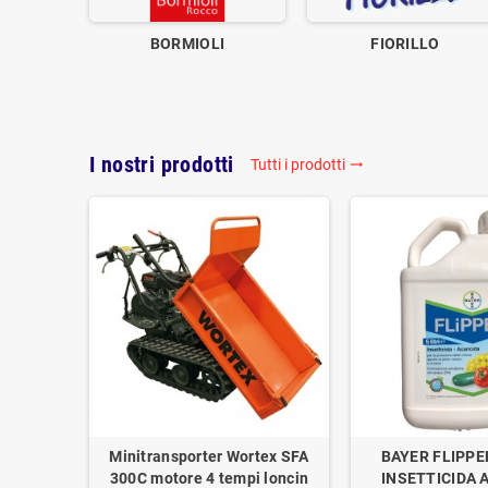
BORMIOLI
FIORILLO
I nostri prodotti
Tutti i prodotti
trending_flat
Minitransporter Wortex SFA
BAYER FLIPPE
300C motore 4 tempi loncin
INSETTICIDA 