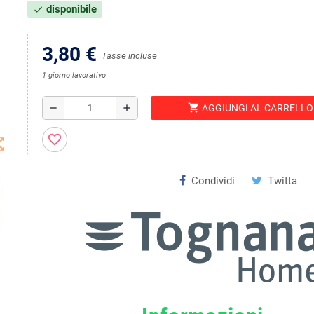
disponibile
check
3,80 €
Tasse incluse
1 giorno lavorativo
shopping_cart
remove
add
AGGIUNGI AL CARRELLO
favorite_border
t_map
Condividi
Twitta