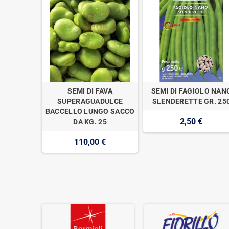
LO MEZZA
SEMI DI FAVA
SEMI DI FAGIOLO NAN
GR. 250
SUPERAGUADULCE
SLENDERETTE GR. 25
BACCELLO LUNGO SACCO
2,50 €
DA KG. 25
110,00 €