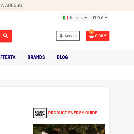
TA ADESSO
.
Italiano
EUR €
0
search
person
Accedi
0,00 €
FFERTA
BRANDS
BLOG
PRODUCT ENERGY GUIDE