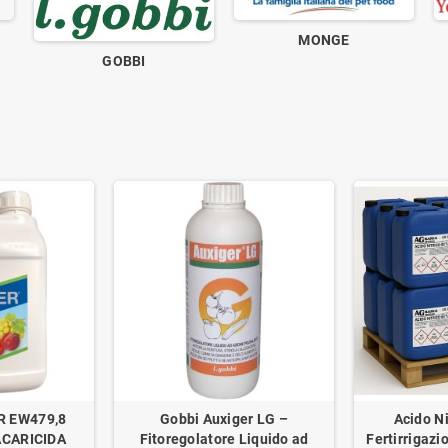
MONGE
GOBBI
R EW479,8
Gobbi Auxiger LG –
Acido Ni
ACARICIDA
Fitoregolatore Liquido ad
Fertirrigazi