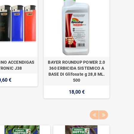
INO ACCENDIGAS
BAYER ROUNDUP POWER 2.0
NAAN 
RONIC J38
360 ERBICIDA SISTEMICO A
SUPER 1
BASE DI Glifosate g 28,8 ML.
0,60 €
500
18,00 €