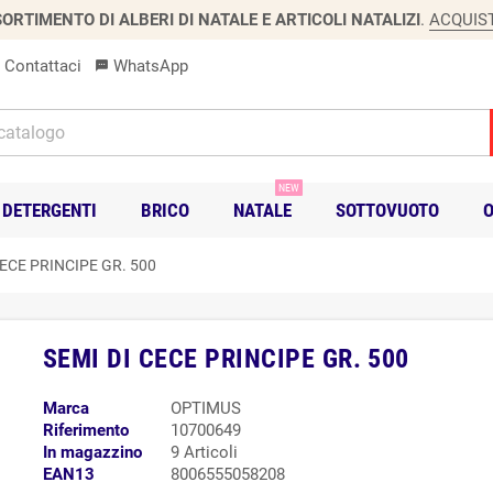
ORTIMENTO DI ALBERI DI NATALE E ARTICOLI NATALIZI
.
ACQUIS
Contattaci
WhatsApp
sms
NEW
DETERGENTI
BRICO
NATALE
SOTTOVUOTO
O
CECE PRINCIPE GR. 500
SEMI DI CECE PRINCIPE GR. 500
Marca
OPTIMUS
Riferimento
10700649
In magazzino
9 Articoli
EAN13
8006555058208