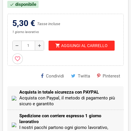
disponibile
check
5,30 €
Tasse incluse
1 giorno lavorativo
shopping_cart
remove
add
AGGIUNGI AL CARRELLO
favorite_border
Condividi
Twitta
Pinterest
Acquista in totale sicurezza con PAYPAL
Acquista con Paypal, il metodo di pagamento più
sicuro e garantito
Spedizione con corriere espresso 1 giorno
lavorativo
I nostri pacchi partono ogni giorno lavorativo,