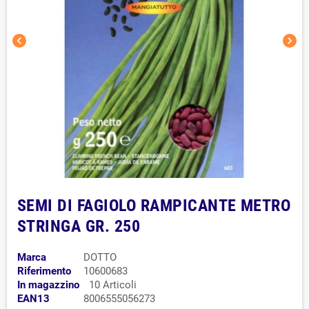
chevron_left
chevron_right
SEMI DI FAGIOLO RAMPICANTE METRO
STRINGA GR. 250
Marca
DOTTO
Riferimento
10600683
In magazzino
10 Articoli
EAN13
8006555056273