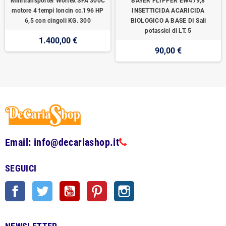
Minitransporter Wortex SFA 300C
BAYER FLIPPER EW479,8
motore 4 tempi loncin cc.196 HP
INSETTICIDA ACARICIDA
6,5 con cingoli KG. 300
BIOLOGICO A BASE DI Sali
potassici di LT. 5
1.400,00 €
90,00 €
Email: info@decariashop.it
SEGUICI
Facebook
Twitter
YouTube
Pinterest
Instagram