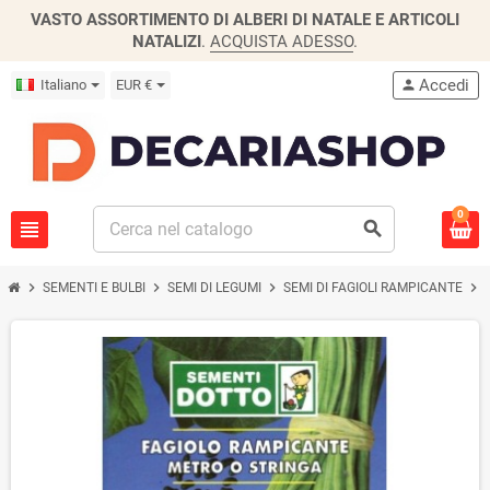
VASTO ASSORTIMENTO DI ALBERI DI NATALE E ARTICOLI
NATALIZI
.
ACQUISTA ADESSO
.
Accedi
Italiano
EUR €
person
0
view_headline
search
chevron_right
chevron_right
chevron_right
chevron_right
SEMENTI E BULBI
SEMI DI LEGUMI
SEMI DI FAGIOLI RAMPICANTE