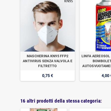
OGAN
MASCHERINA KN95 FFP2
LINFA AEREOSOL 
E DI
ANTIVIRUS SENZA VALVOLA E
BOMBOLET
1
FILTRETTO
AUTOSVUOTAMEN
0,75 €
4,00 
16 altri prodotti della stessa categoria: