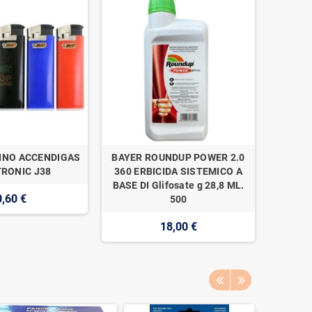
INO ACCENDIGAS
BAYER ROUNDUP POWER 2.0
NAAN 
RONIC J38
360 ERBICIDA SISTEMICO A
SUPER 1
BASE DI Glifosate g 28,8 ML.
0,60 €
500
18,00 €