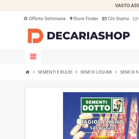
VASTO ASS
Offerte Settimana
Store Finder
Chi Siamo
card_giftcard
location_on
view_headline
chevron_right
SEMENTI E BULBI
chevron_right
SEMI DI LEGUMI
chevron_right
SEMI DI 