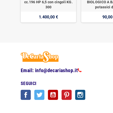
cc.196 HP 6,5 con cingoli KG.
BIOLOGICO A BA
300
potassici d
1.400,00 €
90,00
Email: info@decariashop.it
SEGUICI
Facebook
Twitter
YouTube
Pinterest
Instagram