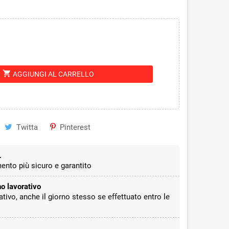
shopping_cart
AGGIUNGI AL CARRELLO
Twitta
Pinterest
L
ento più sicuro e garantito
o lavorativo
ativo, anche il giorno stesso se effettuato entro le