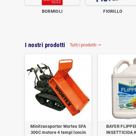
BORMIOLI
FIORILLO
I nostri prodotti
Tutti i prodotti
trending_flat
Minitransporter Wortex SFA
BAYER FLIPPE
300C motore 4 tempi loncin
INSETTICIDA 