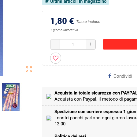
Ultimi articoli in magazzino
notifications_active
1,80 €
Tasse incluse
1 giorno lavorativo
remove
add
favorite_border
zoom_out_map
Condividi
Acquista in totale sicurezza con PAYPA
Acquista con Paypal, il metodo di pagam
Spedizione con corriere espresso 1 giorn
I nostri pacchi partono ogni giorno lavor
13:00
Politica dei resi