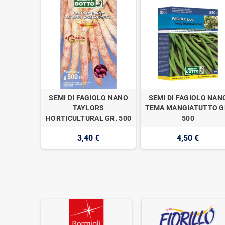
OLO NANO
SEMI DI FAGIOLO NANO
SEMI DI FAGIOLO NAN
R. 500
TAYLORS
TEMA MANGIATUTTO G
HORTICULTURAL GR. 500
500
3,40 €
4,50 €