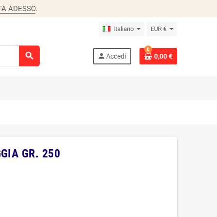
TA ADESSO
.
Italiano
EUR €
0
search
person
Accedi
0,00 €
GIA GR. 250