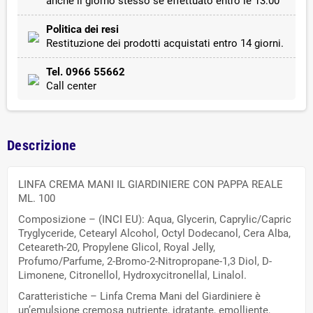
anche il giorno stesso se effettuato entro le 13:00
Politica dei resi
Restituzione dei prodotti acquistati entro 14 giorni.
Tel. 0966 55662
Call center
Descrizione
LINFA CREMA MANI IL GIARDINIERE CON PAPPA REALE
ML. 100
Composizione – (INCI EU): Aqua, Glycerin, Caprylic/Capric
Tryglyceride, Cetearyl Alcohol, Octyl Dodecanol, Cera Alba,
Ceteareth-20, Propylene Glicol, Royal Jelly,
Profumo/Parfume, 2-Bromo-2-Nitropropane-1,3 Diol, D-
Limonene, Citronellol, Hydroxycitronellal, Linalol.
Caratteristiche – Linfa Crema Mani del Giardiniere è
un’emulsione cremosa nutriente, idratante, emolliente,