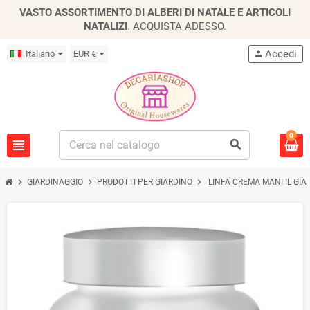
VASTO ASSORTIMENTO DI ALBERI DI NATALE E ARTICOLI
NATALIZI
.
ACQUISTA ADESSO
.
Accedi
Italiano
EUR €
person
0
view_headline
search
chevron_right
chevron_right
chevron_right
GIARDINAGGIO
PRODOTTI PER GIARDINO
LINFA CREMA MANI IL GIA