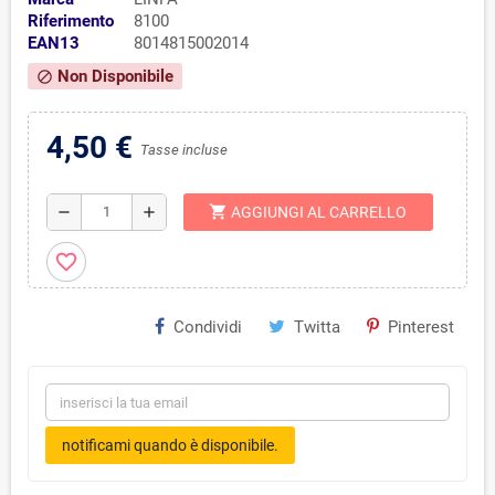
Riferimento
8100
EAN13
8014815002014
Non Disponibile
block
4,50 €
Tasse incluse
shopping_cart
remove
add
AGGIUNGI AL CARRELLO
favorite_border
Condividi
Twitta
Pinterest
notificami quando è disponibile.