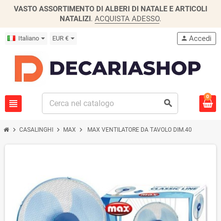
VASTO ASSORTIMENTO DI ALBERI DI NATALE E ARTICOLI
NATALIZI
.
ACQUISTA ADESSO
.
Accedi
Italiano
EUR €
person
0
view_headline
search
chevron_right
chevron_right
chevron_right
CASALINGHI
MAX
MAX VENTILATORE DA TAVOLO DIM.40