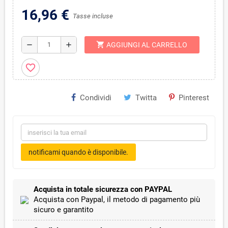
16,96 €
Tasse incluse
shopping_cart
remove
add
AGGIUNGI AL CARRELLO
favorite_border
Condividi
Twitta
Pinterest
notificami quando è disponibile.
Acquista in totale sicurezza con PAYPAL
Acquista con Paypal, il metodo di pagamento più
sicuro e garantito