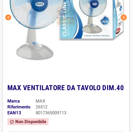
chevron_left
chevron_right
MAX VENTILATORE DA TAVOLO DIM.40
Marca
MAX
Riferimento
26512
EAN13
8017365009113
Non Disponibile
block