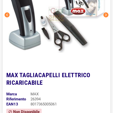
chevron_left
chevron_right
MAX TAGLIACAPELLI ELETTRICO
RICARICABILE
Marca
MAX
Riferimento
26394
EAN13
8017365005061
Non Disponibile
block