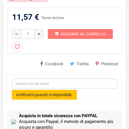
11,57 €
Tasse incluse
shopping_cart
remove
add
AGGIUNGI AL CARRELLO
favorite_border
Condividi
Twitta
Pinterest
notificami quando è disponibile.
Acquista in totale sicurezza con PAYPAL
Acquista con Paypal, il metodo di pagamento più
sicuro e garantito