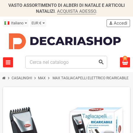
VASTO ASSORTIMENTO DI ALBERI DI NATALE E ARTICOLI
NATALIZI
.
ACQUISTA ADESSO
.
Accedi
Italiano
EUR €
person
0
view_headline
search
chevron_right
chevron_right
chevron_right
CASALINGHI
MAX
MAX TAGLIACAPELLI ELETTRICO RICARICABILE