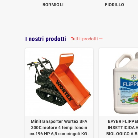
BORMIOLI
FIORILLO
I nostri prodotti
Tutti i prodotti
trending_flat
Minitransporter Wortex SFA
BAYER FLIPPE
300C motore 4 tempi loncin
INSETTICIDA 
cc.196 HP 6,5 con cingoli KG.
BIOLOGICO A BA