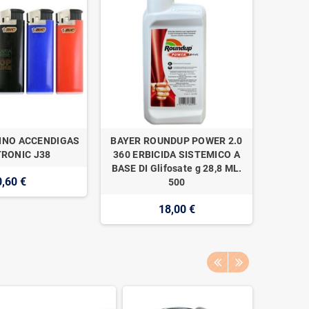
INO ACCENDIGAS
BAYER ROUNDUP POWER 2.0
NAAN 
RONIC J38
360 ERBICIDA SISTEMICO A
SUPER 1
BASE DI Glifosate g 28,8 ML.
0,60 €
500
18,00 €