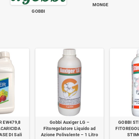
MONGE
GOBBI
R EW479,8
Gobbi Auxiger LG –
GOBBI ST
ACARICIDA
Fitoregolatore Liquido ad
FITOREGOL
SE DI Sali
Azione Polivalente – 1 Litro
STIM