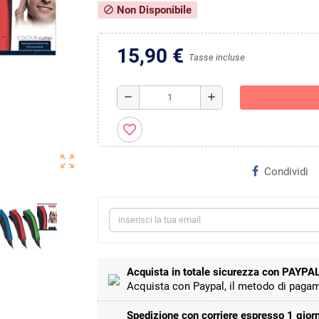
Non Disponibile
block
15,90 €
Tasse incluse
remove
add
favorite_border
zoom_out_map
Condividi
Acquista in totale sicurezza con PAYPA
Acquista con Paypal, il metodo di pagam
Spedizione con corriere espresso 1 giorn