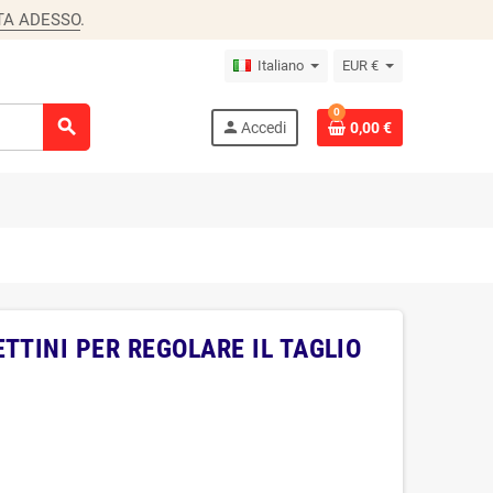
TA ADESSO
.
Italiano
EUR €
0
search
person
Accedi
0,00 €
TTINI PER REGOLARE IL TAGLIO