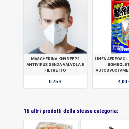
OGAN
MASCHERINA KN95 FFP2
LINFA AEREOSOL 
E DI
ANTIVIRUS SENZA VALVOLA E
BOMBOLET
1
FILTRETTO
AUTOSVUOTAMEN
0,75 €
4,00 
16 altri prodotti della stessa categoria: