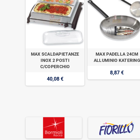
LIA
MAX SCALDAPIETANZE
MAX PADELLA 24CM
UMO
INOX 2 POSTI
ALLUMINIO KATERIN
E 30CM
C/COPERCHIO
8,87 €
40,08 €