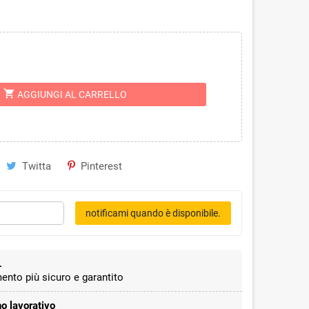
shopping_cart
AGGIUNGI AL CARRELLO
Twitta
Pinterest
notificami quando è disponibile.
L
ento più sicuro e garantito
o lavorativo