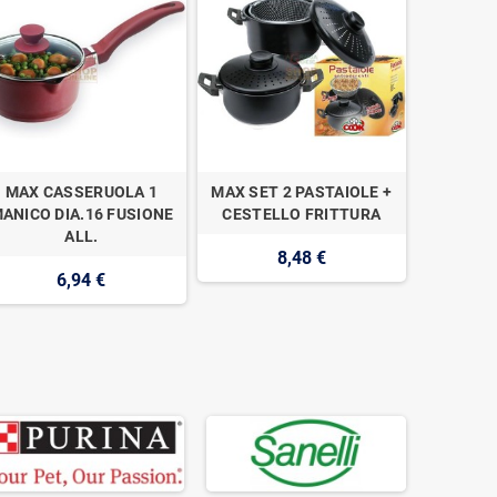
MAX CASSERUOLA 1
MAX SET 2 PASTAIOLE +
MAX P
ANICO DIA.16 FUSIONE
CESTELLO FRITTURA
APP
ALL.
8,48 €
3
6,94 €