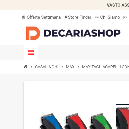
VASTO ASS
Offerte Settimana
Store Finder
Chi Siamo
card_giftcard
location_on
view_headline
chevron_right
CASALINGHI
chevron_right
MAX
chevron_right
MAX TAGLIACAPELLI CON 