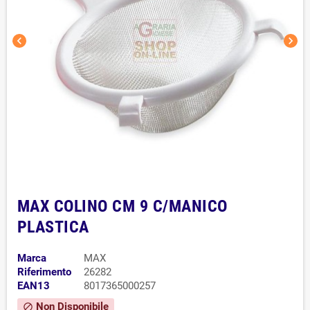
chevron_left
chevron_right
MAX COLINO CM 9 C/MANICO
PLASTICA
Marca
MAX
Riferimento
26282
EAN13
8017365000257
Non Disponibile
block