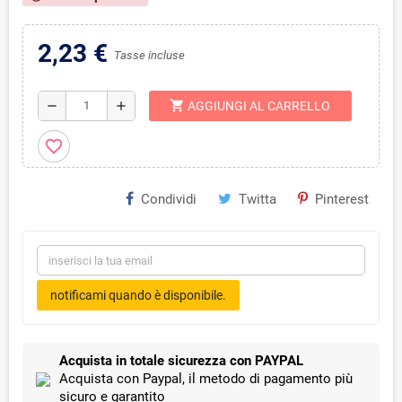
2,23 €
Tasse incluse
shopping_cart
remove
add
AGGIUNGI AL CARRELLO
favorite_border
Condividi
Twitta
Pinterest
notificami quando è disponibile.
Acquista in totale sicurezza con PAYPAL
Acquista con Paypal, il metodo di pagamento più
sicuro e garantito