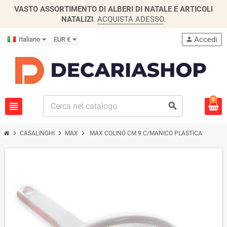
VASTO ASSORTIMENTO DI ALBERI DI NATALE E ARTICOLI
NATALIZI
.
ACQUISTA ADESSO
.
Accedi
Italiano
EUR €
person
0
view_headline
search
chevron_right
chevron_right
chevron_right
CASALINGHI
MAX
MAX COLINO CM 9 C/MANICO PLASTICA