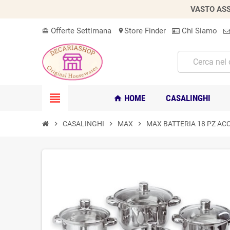
VASTO ASS
Offerte Settimana
Store Finder
Chi Siamo
card_giftcard
location_on
view_headline
HOME
CASALINGHI
home
chevron_right
CASALINGHI
chevron_right
MAX
chevron_right
MAX BATTERIA 18 PZ ACC