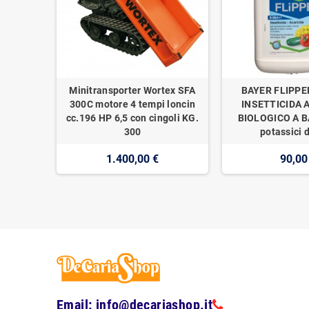
Minitransporter Wortex SFA
BAYER FLIPPE
300C motore 4 tempi loncin
INSETTICIDA 
cc.196 HP 6,5 con cingoli KG.
BIOLOGICO A BA
300
potassici d
1.400,00 €
90,00
Email: info@decariashop.it