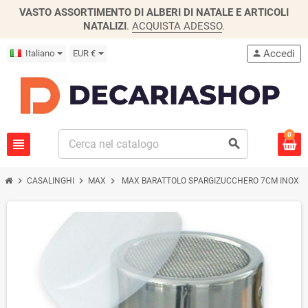
VASTO ASSORTIMENTO DI ALBERI DI NATALE E ARTICOLI
NATALIZI
.
ACQUISTA ADESSO
.
Accedi
Italiano
EUR €
person
0
view_headline
search
chevron_right
chevron_right
chevron_right
CASALINGHI
MAX
MAX BARATTOLO SPARGIZUCCHERO 7CM INOX