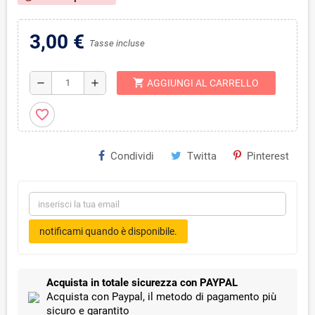
3,00 €
Tasse incluse
shopping_cart
remove
add
AGGIUNGI AL CARRELLO
favorite_border
Condividi
Twitta
Pinterest
notificami quando è disponibile.
Acquista in totale sicurezza con PAYPAL
Acquista con Paypal, il metodo di pagamento più
sicuro e garantito