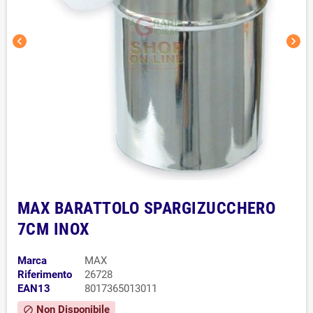
chevron_left
chevron_right
MAX BARATTOLO SPARGIZUCCHERO
7CM INOX
Marca
MAX
Riferimento
26728
EAN13
8017365013011
Non Disponibile
block