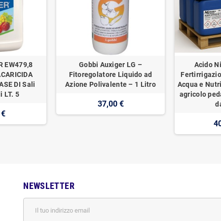
R EW479,8
Gobbi Auxiger LG –
Acido Ni
ACARICIDA
Fitoregolatore Liquido ad
Fertirrigazi
SE DI Sali
Azione Polivalente – 1 Litro
Acqua e Nutr
i LT. 5
agricolo ped
37,00 €
d
 €
4
NEWSLETTER