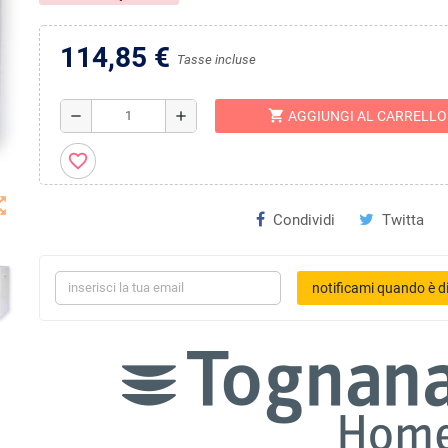
114,85 €
Tasse incluse
shopping_cart
remove
add
AGGIUNGI AL CARRELLO
favorite_border
t_map
Condividi
Twitta
notificami quando è di