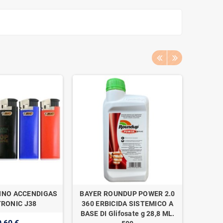
INO ACCENDIGAS
BAYER ROUNDUP POWER 2.0
NAAN 
RONIC J38
360 ERBICIDA SISTEMICO A
SUPER 1
BASE DI Glifosate g 28,8 ML.