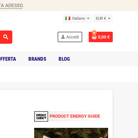
TA ADESSO
.
Italiano
EUR €
0
search
person
Accedi
0,00 €
FFERTA
BRANDS
BLOG
PRODUCT ENERGY GUIDE