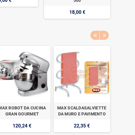
0,60 €
500
18,00 €
MAX ROBOT DA CUCINA
MAX SCALDASALVIETTE
MAX FR
GRAN GOURMET
DA MURO E PAVIMENTO
LITRI
120,24 €
22,35 €