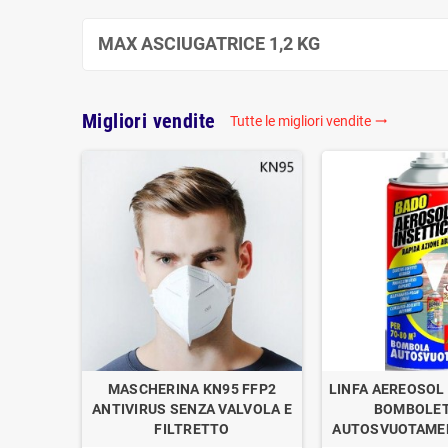
MAX ASCIUGATRICE 1,2 KG
Migliori vendite
Tutte le migliori vendite

OGAN
MASCHERINA KN95 FFP2
LINFA AEREOSOL 
E DI
ANTIVIRUS SENZA VALVOLA E
BOMBOLET
1
FILTRETTO
AUTOSVUOTAMEN