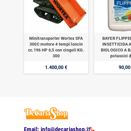
Minitransporter Wortex SFA
BAYER FLIPPE
300C motore 4 tempi loncin
INSETTICIDA 
cc.196 HP 6,5 con cingoli KG.
BIOLOGICO A BA
300
potassici d
1.400,00 €
90,00
Email: info@decariashop.it