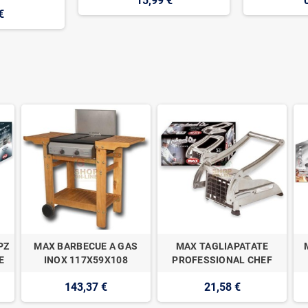
15,99 €
€
PZ
MAX BARBECUE A GAS
MAX TAGLIAPATATE
E
INOX 117X59X108
PROFESSIONAL CHEF
143,37 €
21,58 €