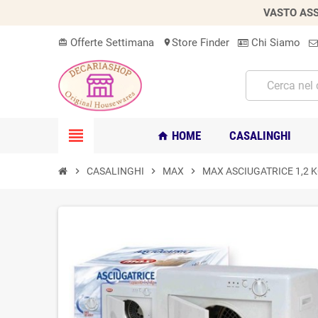
VASTO ASS
Offerte Settimana
Store Finder
Chi Siamo
card_giftcard
location_on
view_headline
HOME
CASALINGHI
home
chevron_right
CASALINGHI
chevron_right
MAX
chevron_right
MAX ASCIUGATRICE 1,2 