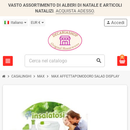
VASTO ASSORTIMENTO DI ALBERI DI NATALE E ARTICOLI
NATALIZI
.
ACQUISTA ADESSO
.
Accedi
Italiano
EUR €
person
0
view_headline
search
chevron_right
chevron_right
chevron_right
CASALINGHI
MAX
MAX AFFETTAPOMODORO SALAD DISPLAY