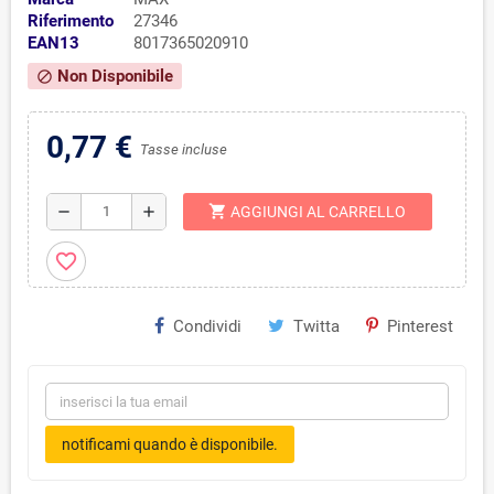
Riferimento
27346
EAN13
8017365020910
Non Disponibile
block
0,77 €
Tasse incluse
shopping_cart
remove
add
AGGIUNGI AL CARRELLO
favorite_border
Condividi
Twitta
Pinterest
notificami quando è disponibile.