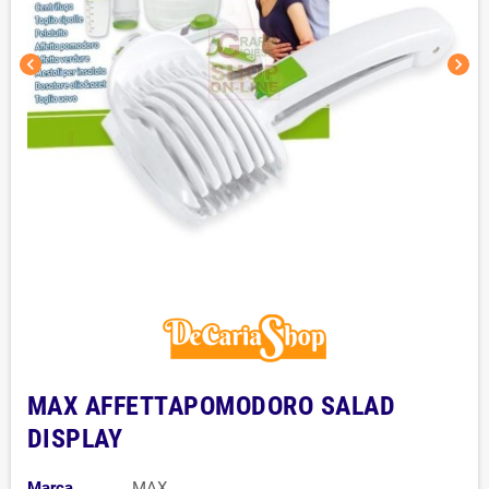
chevron_left
chevron_right
MAX AFFETTAPOMODORO SALAD
DISPLAY
Marca
MAX