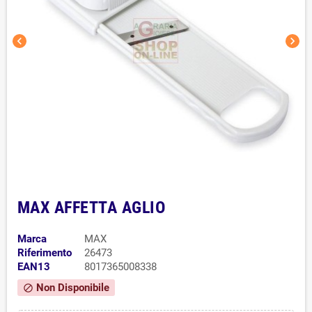
chevron_left
chevron_right
MAX AFFETTA AGLIO
Marca
MAX
Riferimento
26473
EAN13
8017365008338
Non Disponibile
block