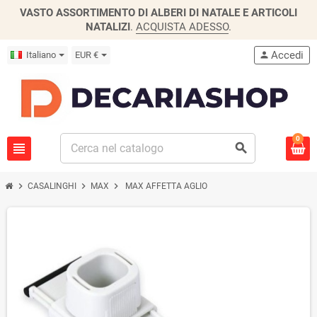
VASTO ASSORTIMENTO DI ALBERI DI NATALE E ARTICOLI
NATALIZI
.
ACQUISTA ADESSO
.
Accedi
Italiano
EUR €
person
0
view_headline
search
chevron_right
chevron_right
chevron_right
CASALINGHI
MAX
MAX AFFETTA AGLIO