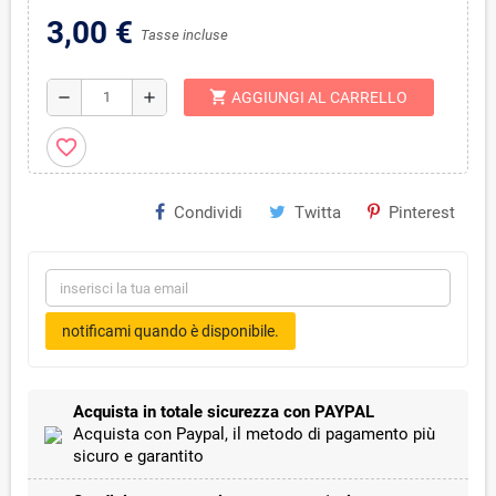
3,00 €
Tasse incluse
shopping_cart
remove
add
AGGIUNGI AL CARRELLO
favorite_border
Condividi
Twitta
Pinterest
notificami quando è disponibile.
Acquista in totale sicurezza con PAYPAL
Acquista con Paypal, il metodo di pagamento più
sicuro e garantito