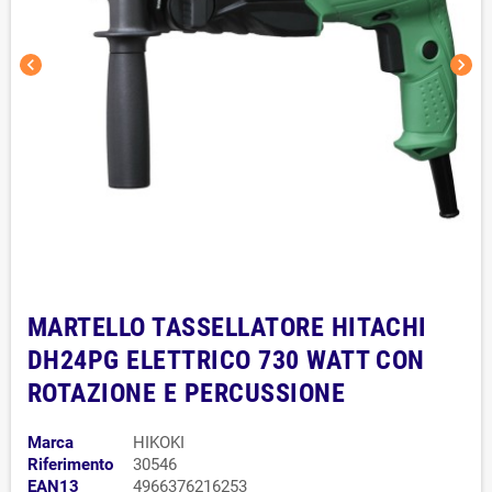
chevron_left
chevron_right
MARTELLO TASSELLATORE HITACHI
DH24PG ELETTRICO 730 WATT CON
ROTAZIONE E PERCUSSIONE
Marca
HIKOKI
Riferimento
30546
EAN13
4966376216253