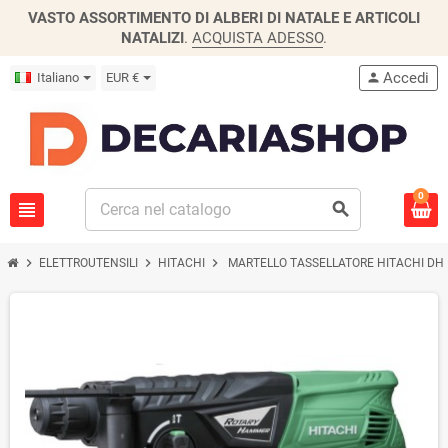
VASTO ASSORTIMENTO DI ALBERI DI NATALE E ARTICOLI
NATALIZI
.
ACQUISTA ADESSO
.
Accedi
Italiano
EUR €
person
0
view_headline
search
chevron_right
chevron_right
chevron_right
ELETTROUTENSILI
HITACHI
MARTELLO TASSELLATORE HITACHI DH