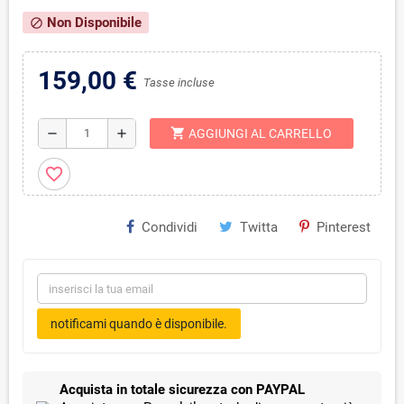
Non Disponibile
block
159,00 €
Tasse incluse
shopping_cart
remove
add
AGGIUNGI AL CARRELLO
favorite_border
Condividi
Twitta
Pinterest
notificami quando è disponibile.
Acquista in totale sicurezza con PAYPAL