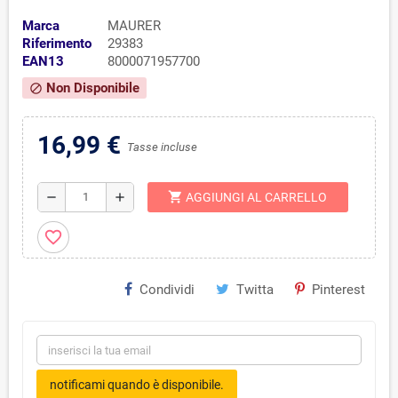
Marca
MAURER
Riferimento
29383
EAN13
8000071957700
Non Disponibile
block
16,99 €
Tasse incluse
shopping_cart
remove
add
AGGIUNGI AL CARRELLO
favorite_border
Condividi
Twitta
Pinterest
notificami quando è disponibile.