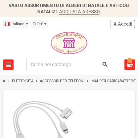
VASTO ASSORTIMENTO DI ALBERI DI NATALE E ARTICOLI
NATALIZI
.
ACQUISTA ADESSO
.
Accedi
Italiano
EUR €
person
0
view_headline
search
chevron_right
chevron_right
chevron_right
ELETTRICITA
ACCESSORI PER TELEFONI
MAURER CARICABATTERIE 