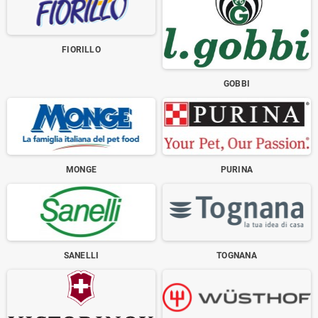
FIORILLO
GOBBI
MONGE
PURINA
SANELLI
TOGNANA