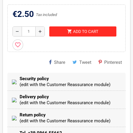
€2.50
Tax included
shopping_cart
remove
add
ADD TO CART
favorite_border
Share
Tweet
Pinterest
Security policy
(edit with the Customer Reassurance module)
Delivery policy
(edit with the Customer Reassurance module)
Return policy
(edit with the Customer Reassurance module)