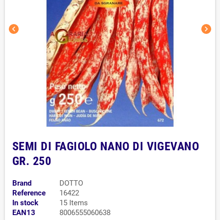
chevron_left
chevron_right
SEMI DI FAGIOLO NANO DI VIGEVANO
GR. 250
Brand
DOTTO
Reference
16422
In stock
15 Items
EAN13
8006555060638