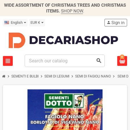
WIDE ASSORTMENT OF CHRISTMAS TREES AND CHRISTMAS
ITEMS.
SHOP NOW
.
Sign in
English
EUR €
person
0
view_headline
search
chevron_right
chevron_right
chevron_right
chevron_right
SEMENTI E BULBI
SEMI DI LEGUMI
SEMI DI FAGIOLI NANO
SEMI D