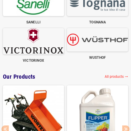
SANELLI
TOGNANA
WUSTHOF
VICTORINOX
Our Products
All products
trending_flat