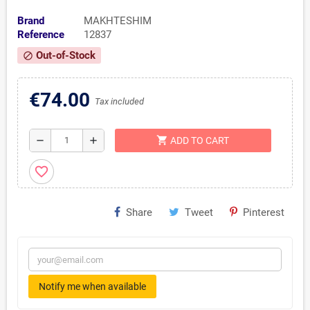
Brand
MAKHTESHIM
Reference
12837
Out-of-Stock
block
€74.00
Tax included
shopping_cart
remove
add
ADD TO CART
favorite_border
Share
Tweet
Pinterest
Notify me when available