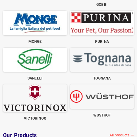
GOBBI
MONGE
PURINA
SANELLI
TOGNANA
WUSTHOF
VICTORINOX
Our Products
All products
trending_flat