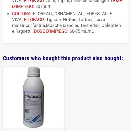
VIVA.
FITOFAGO
: Afidi, Tripidi, Larve di cocciniglie.
DOSE
D'IMPIEGO
: 30 mL/h.
COLTURA
: FLOREALI, ORNAMENTALI, FORESTALI E
VIVA.
FITOFAGO
: Tignole, Nottue, Tortrici, Larve
minatrici, Ifantria,Mosche bianche, Tentredini, Coleotteri
e Ragnetti.
DOSE D'IMPIEGO
: 60-75 mL/hL
Customers who bought this product also bought: