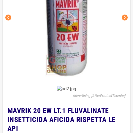
chevron_left
chevron_right
Advertising [AfterProductThumbs]
MAVRIK 20 EW LT.1 FLUVALINATE
INSETTICIDA AFICIDA RISPETTA LE
API