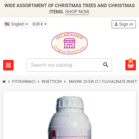
WIDE ASSORTMENT OF CHRISTMAS TREES AND CHRISTMAS
ITEMS.
SHOP NOW
.
Sign in
English
EUR €
person
0
view_headline
search
chevron_right
chevron_right
chevron_right
FITOFARMACI
INSETTICIDI
MAVRIK 20 EW LT.1 FLUVALINATE INSETT