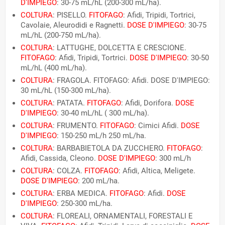
D'IMPIEGO
: 30-75 mL/hL (200-300 mL/ha).
COLTURA
: PISELLO.
FITOFAGO
: Afidi, Tripidi, Tortrici,
Cavolaie, Aleurodidi e Ragnetti.
DOSE D'IMPIEGO
: 30-75
mL/hL (200-750 mL/ha).
COLTURA
: LATTUGHE, DOLCETTA E CRESCIONE.
FITOFAGO
: Afidi, Tripidi, Tortrici.
DOSE D'IMPIEGO
: 30-50
mL/hL (400 mL/ha).
COLTURA
: FRAGOLA. FITOFAGO: Afidi. DOSE D'IMPIEGO:
30 mL/hL (150-300 mL/ha).
COLTURA
: PATATA.
FITOFAGO
: Afidi, Dorifora.
DOSE
D'IMPIEGO
: 30-40 mL/hL ( 300 mL/ha).
COLTURA
: FRUMENTO.
FITOFAGO
: Cimici Afidi.
DOSE
D'IMPIEGO
: 150-250 mL/h 250 mL/ha.
COLTURA
: BARBABIETOLA DA ZUCCHERO.
FITOFAGO
:
Afidi, Cassida, Cleono.
DOSE D'IMPIEGO
: 300 mL/h
COLTURA
: COLZA.
FITOFAGO
: Afidi, Altica, Meligete.
DOSE D'IMPIEGO
: 200 mL/ha.
COLTURA
: ERBA MEDICA.
FITOFAGO
: Afidi.
DOSE
D'IMPIEGO
: 250-300 mL/ha.
COLTURA
: FLOREALI, ORNAMENTALI, FORESTALI E