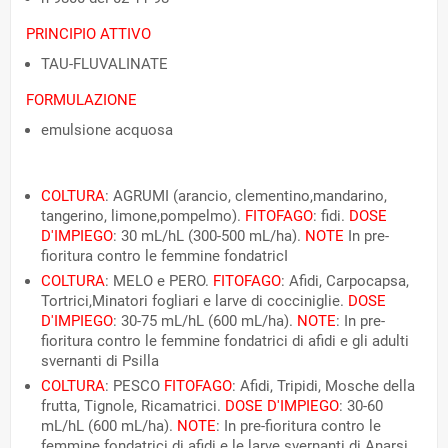
PRINCIPIO ATTIVO
TAU-FLUVALINATE
FORMULAZIONE
emulsione acquosa
COLTURA
: AGRUMI (arancio, clementino,mandarino,
tangerino, limone,pompelmo).
FITOFAGO
: fidi.
DOSE
D'IMPIEGO
: 30 mL/hL (300-500 mL/ha).
NOTE
In pre-
fioritura contro le femmine fondatricI
COLTURA
: MELO e PERO.
FITOFAGO
: Afidi, Carpocapsa,
Tortrici,Minatori fogliari e larve di cocciniglie.
DOSE
D'IMPIEGO
: 30-75 mL/hL (600 mL/ha).
NOTE
: In pre-
fioritura contro le femmine fondatrici di afidi e gli adulti
svernanti di Psilla
COLTURA
: PESCO
FITOFAGO
: Afidi, Tripidi, Mosche della
frutta, Tignole, Ricamatrici.
DOSE D'IMPIEGO
: 30-60
mL/hL (600 mL/ha).
NOTE
: In pre-fioritura contro le
femmine fondatrici di afidi e le larve svernanti di Anarsi