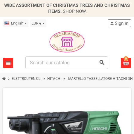
WIDE ASSORTMENT OF CHRISTMAS TREES AND CHRISTMAS
ITEMS.
SHOP NOW
.
Sign in
English
EUR €
person
0
view_headline
search
chevron_right
chevron_right
chevron_right
ELETTROUTENSILI
HITACHI
MARTELLO TASSELLATORE HITACHI DH2