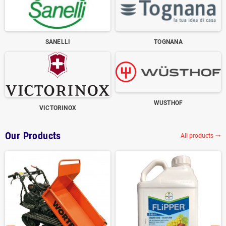
SANELLI
TOGNANA
WUSTHOF
VICTORINOX
Our Products
All products
trending_flat