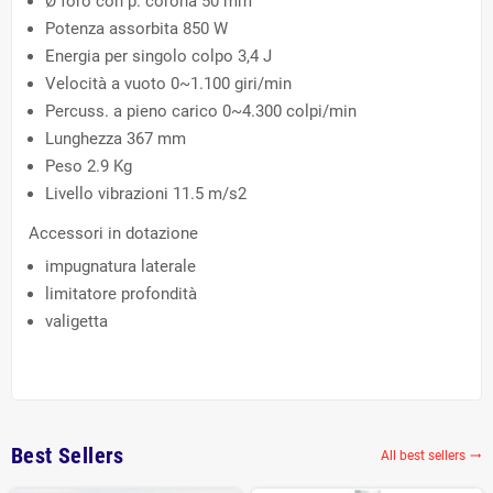
Ø foro con p. corona 50 mm
Potenza assorbita 850 W
Energia per singolo colpo 3,4 J
Velocità a vuoto 0~1.100 giri/min
Percuss. a pieno carico 0~4.300 colpi/min
Lunghezza 367 mm
Peso 2.9 Kg
Livello vibrazioni 11.5 m/s2
Accessori in dotazione
impugnatura laterale
limitatore profondità
valigetta
Best Sellers
All best sellers
