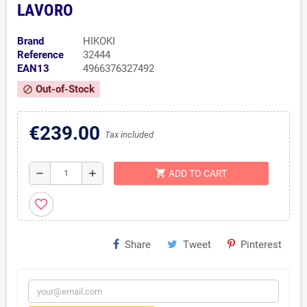
LAVORO
Brand
HIKOKI
Reference
32444
EAN13
4966376327492
Out-of-Stock
block
€239.00
Tax included
shopping_cart
remove
add
ADD TO CART
favorite_border
Share
Tweet
Pinterest