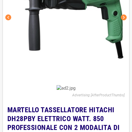
chevron_left
chevron_right
Advertising [AfterProductThumbs]
MARTELLO TASSELLATORE HITACHI
DH28PBY ELETTRICO WATT. 850
PROFESSIONALE CON 2 MODALITA DI