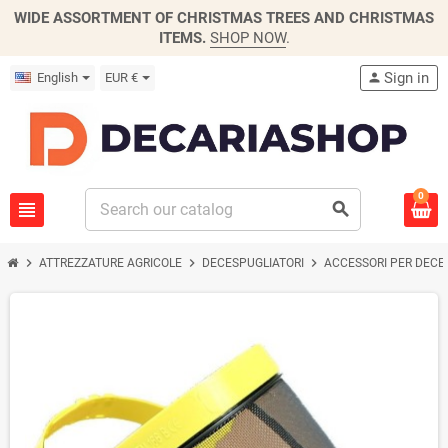
WIDE ASSORTMENT OF CHRISTMAS TREES AND CHRISTMAS
ITEMS.
SHOP NOW
.
Sign in
English
EUR €
person
0
view_headline
search
chevron_right
chevron_right
chevron_right
ATTREZZATURE AGRICOLE
DECESPUGLIATORI
ACCESSORI PER DECE