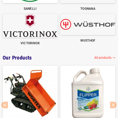
SANELLI
TOGNANA
WUSTHOF
VICTORINOX
Our Products
All products
trending_flat