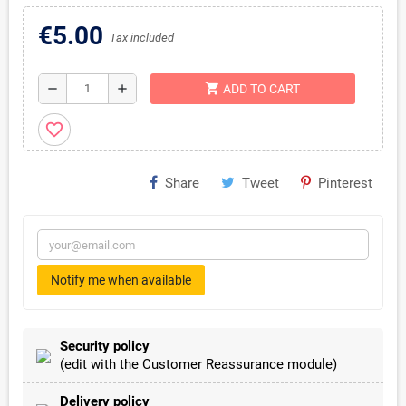
€5.00
Tax included
shopping_cart
remove
add
ADD TO CART
favorite_border
Share
Tweet
Pinterest
Notify me when available
Security policy
(edit with the Customer Reassurance module)
Delivery policy