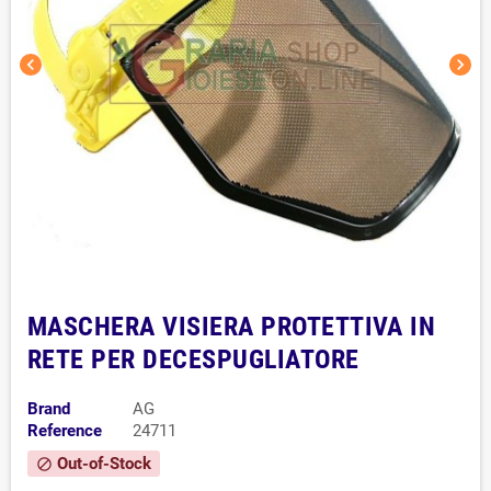
chevron_left
chevron_right
MASCHERA VISIERA PROTETTIVA IN
RETE PER DECESPUGLIATORE
Brand
AG
Reference
24711
Out-of-Stock
block